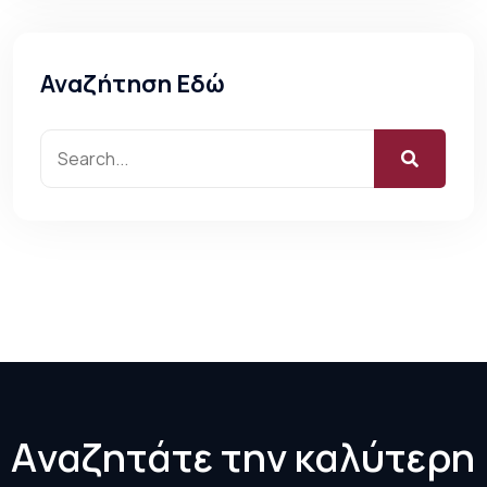
Αναζήτηση Εδώ
Α
ν
α
ζ
η
τ
ά
τ
ε
τ
η
ν
κ
α
λ
ύ
τ
ε
ρ
η