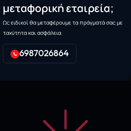
μ
ε
τ
α
φ
ο
ρ
ι
κ
ή
ε
τ
α
ι
ρ
ε
ί
α
;
Ως ειδικοί θα μεταφέρουμε τα πράγματά σας με
ταχύτητα και ασφάλεια.
6987026864