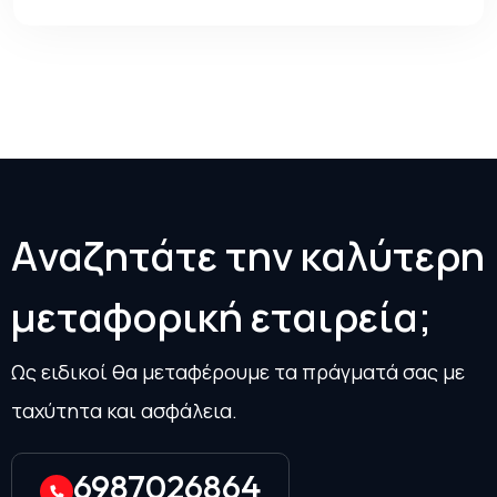
Α
ν
α
ζ
η
τ
ά
τ
ε
τ
η
ν
κ
α
λ
ύ
τ
ε
ρ
η
μ
ε
τ
α
φ
ο
ρ
ι
κ
ή
ε
τ
α
ι
ρ
ε
ί
α
;
Ως ειδικοί θα μεταφέρουμε τα πράγματά σας με
ταχύτητα και ασφάλεια.
6987026864