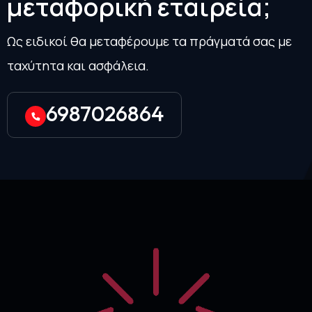
μ
ε
τ
α
φ
ο
ρ
ι
κ
ή
ε
τ
α
ι
ρ
ε
ί
α
;
Ως ειδικοί θα μεταφέρουμε τα πράγματά σας με
ταχύτητα και ασφάλεια.
6987026864