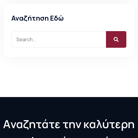
Αναζήτηση Εδώ
Α
ν
α
ζ
η
τ
ά
τ
ε
τ
η
ν
κ
α
λ
ύ
τ
ε
ρ
η