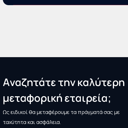
Αποστολή αιτήματος
Α
ν
α
ζ
η
τ
ά
τ
ε
τ
η
ν
κ
α
λ
ύ
τ
ε
ρ
η
μ
ε
τ
α
φ
ο
ρ
ι
κ
ή
ε
τ
α
ι
ρ
ε
ί
α
;
Ως ειδικοί θα μεταφέρουμε τα πράγματά σας με
ταχύτητα και ασφάλεια.