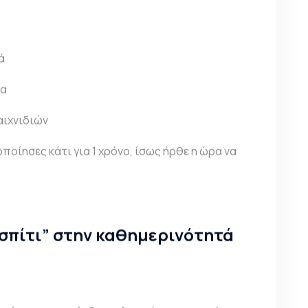
ά
ια
αιχνιδιών
οποίησες κάτι για 1 χρόνο, ίσως ήρθε η ώρα να
“σπίτι” στην καθημερινότητά