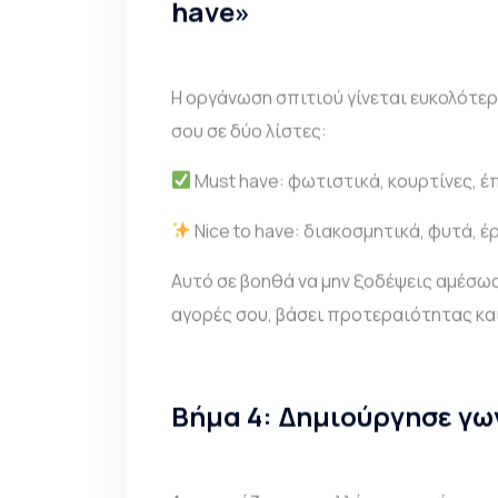
have»
Η οργάνωση σπιτιού γίνεται ευκολότερη
σου σε δύο λίστες:
Must have: φωτιστικά, κουρτίνες, έ
Nice to have: διακοσμητικά, φυτά, έ
Αυτό σε βοηθά να μην ξοδέψεις αμέσως
αγορές σου, βάσει προτεραιότητας κα
Βήμα 4: Δημιούργησε γω