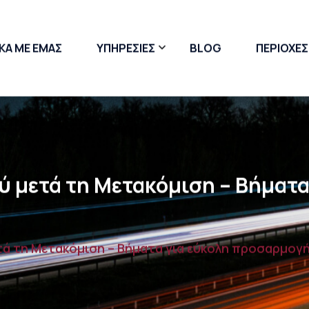
ΚΑ ΜΕ ΕΜΑΣ
ΥΠΗΡΕΣΙΕΣ
BLOG
ΠΕΡΙΟΧΕΣ
Μετακόμιση Γκαρσονιέρας
Μετακόμιση με Ανυψωτικό
Συσκευασία & Πακετάρισμα
 μετά τη Μετακόμιση – Βήματα
ά τη Μετακόμιση – Βήματα για εύκολη προσαρμογ