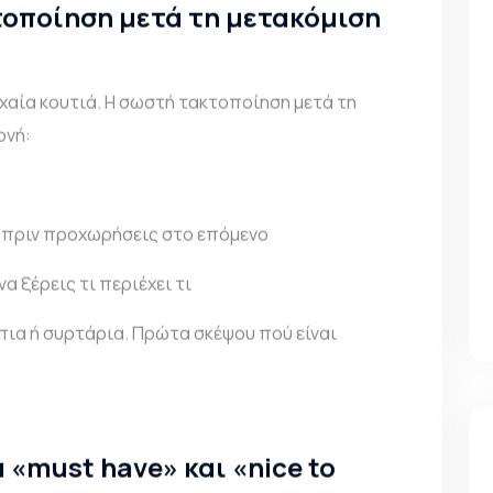
τοποίηση μετά τη μετακόμιση
υχαία κουτιά. Η σωστή τακτοποίηση μετά τη
ονή:
 πριν προχωρήσεις στο επόμενο
α ξέρεις τι περιέχει τι
άπια ή συρτάρια. Πρώτα σκέψου πού είναι
 «must have» και «nice to