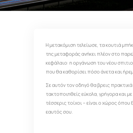
Η μετακόμιση τελείωσε, τα κουτιά μπήκ
της
μεταφοράς
ανήκει πλέον στο παρελ
κεφάλαιο: η οργάνωση του νέου σπιτιο
που θα καθορίσει πόσο άνετα και ήρεμ
Σε αυτόν τον οδηγό θα βρεις πρακτικά 
τακτοποιηθείς εύκολα, γρήγορα και με 
τέσσερις τοίχοι – είναι ο χώρος όπου 
εαυτός σου.