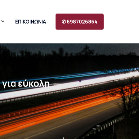
ΕΠΙΚΟΙΝΩΝΙΑ
✆ 6987026864
 για εύκολη
ή