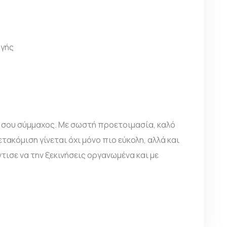
ογής
ς σου σύμμαχος. Με σωστή προετοιμασία, καλό
τακόμιση γίνεται όχι μόνο πιο εύκολη, αλλά και
ντισε να την ξεκινήσεις οργανωμένα και με