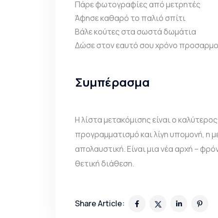
Πάρε φωτογραφίες από μετρητές
Άφησε καθαρό το παλιό σπίτι
Βάλε κούτες στα σωστά δωμάτια
Δώσε στον εαυτό σου χρόνο προσαρμ
Συμπέρασμα
Η λίστα μετακόμισης είναι ο καλύτερο
προγραμματισμό και λίγη υπομονή, η με
απολαυστική. Είναι μια νέα αρχή – φρό
θετική διάθεση.
Share Article: