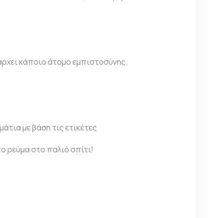
άρχει κάποιο άτομο εμπιστοσύνης.
άτια με βάση τις ετικέτες
το ρεύμα στο παλιό σπίτι!