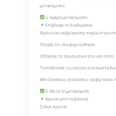
μετακόμισης.
4. Ημέρα μετακόμισης
Επίβλεψε τη διαδικασία
Φρόντισε να βρίσκεσαι παρών ή να υπ
Έλεγξε ότι όλα φορτώθηκαν
Οδήγησε το προσωπικό στο νέο σπίτι
Τοποθέτησε τις κούτες στα σωστά δωμ
Μην ξεχάσεις να κλείσεις τα φώτα και 
5. Μετά τη μετακόμιση
Άρχισε από τα βασικά
Στήσε πρώτα: