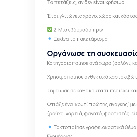
Το πετάξεις, αν δεν είναι χρήσιμο
Έτσι γλιτώνεις χρόνο, χώρο και κόστος
2. Μια εβδομάδα πριν
Ξεκίνα το πακετάρισμα
Οργάνωσε τη συσκευασί
Κατηγοριοποίησε ανά χώρο (σαλόνι, κ
Χρησιμοποίησε ανθεκτικά χαρτοκιβώτι
Σημείωσε σε κάθε κούτα τι περιέχει κα
Φτιάξε ένα “κουτί πρώτης ανάγκης” με
(ρούχα, χαρτιά, φαγητό, φορτιστές, ε
Τακτοποίησε γραφειοκρατικά θέμα
Ενημέρωσε: