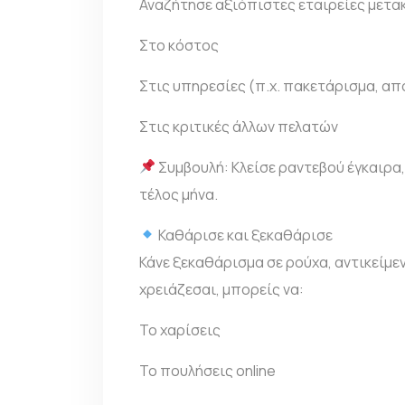
Αναζήτησε αξιόπιστες
εταιρείες μετα
Στο κόστος
Στις υπηρεσίες (π.χ. πακετάρισμα, α
Στις κριτικές άλλων πελατών
Συμβουλή: Κλείσε ραντεβού έγκαιρα, 
τέλος μήνα.
Καθάρισε και ξεκαθάρισε
Κάνε ξεκαθάρισμα σε ρούχα, αντικείμενα
χρειάζεσαι, μπορείς να:
Το χαρίσεις
Το πουλήσεις online