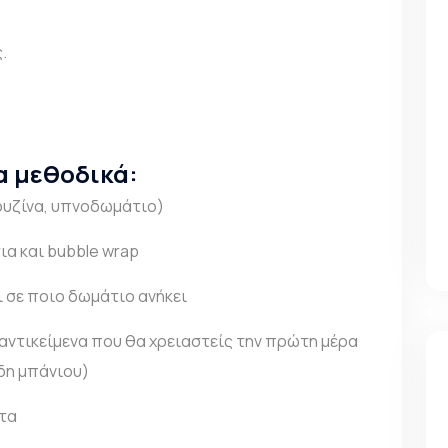
.
α μεθοδικά:
ουζίνα, υπνοδωμάτιο)
α και bubble wrap
ι σε ποιο δωμάτιο ανήκει
 αντικείμενα που θα χρειαστείς την πρώτη μέρα
ίδη μπάνιου)
τα