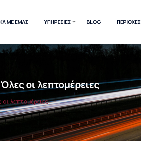
ΚΑ ΜΕ ΕΜΑΣ
ΥΠΗΡΕΣΙΕΣ
BLOG
ΠΕΡΙΟΧΕΣ
Μετακόμιση Γκαρσονιέρας
Μετακόμιση με Ανυψωτικό
Συσκευασία & Πακετάρισμα
 Όλες οι λεπτομέρειες
ς οι λεπτομέρειες