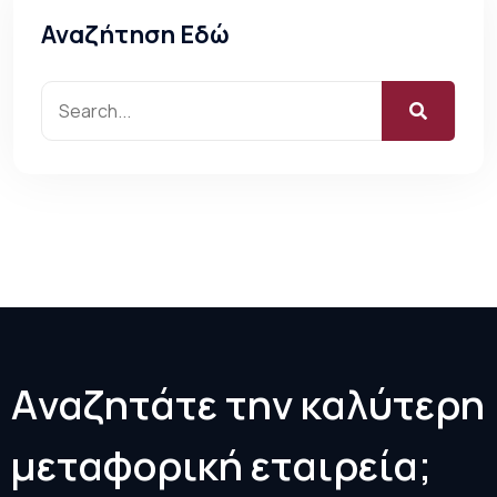
Αναζήτηση Εδώ
Α
ν
α
ζ
η
τ
ά
τ
ε
τ
η
ν
κ
α
λ
ύ
τ
ε
ρ
η
μ
ε
τ
α
φ
ο
ρ
ι
κ
ή
ε
τ
α
ι
ρ
ε
ί
α
;