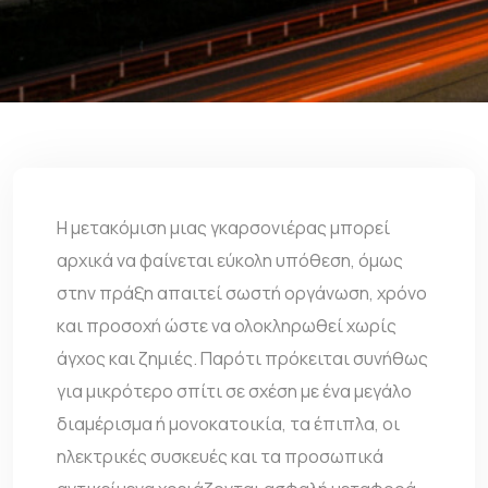
Η μετακόμιση μιας γκαρσονιέρας μπορεί
αρχικά να φαίνεται εύκολη υπόθεση, όμως
στην πράξη απαιτεί σωστή οργάνωση, χρόνο
και προσοχή ώστε να ολοκληρωθεί χωρίς
άγχος και ζημιές. Παρότι πρόκειται συνήθως
για μικρότερο σπίτι σε σχέση με ένα μεγάλο
διαμέρισμα ή μονοκατοικία,
τα έπιπλα
, οι
ηλεκτρικές συσκευές και τα προσωπικά