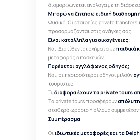
διαμορφώνεται ανάλογα με τη διάρκει
Μπορώ να ζητήσω ειδική διαδρομή ή
Φυσικά. Οι εταιρείες private transfe
προσαρμόζονται στις ανάγκες σας.
Είναι κατάλληλα για οικογένειες;
Ναι. Διατίθενται οχήματα με
παιδικά 
μεταφοράς αποσκευών.
Παρέχεται αγγλόφωνος οδηγός;
Ναι, οι περισσότεροι οδηγοί μιλούν
αγ
τουρίστες.
Τι διαφορά έχουν τα private tours α
Τα private tours προσφέρουν
απόλυτη
σταθερό ωράριο ή άλλους συμμετέχον
Συμπέρασμα
Οι
ιδιωτικές μεταφορές και τα
Delph