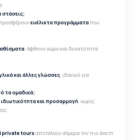
α.
 στάσεις;
rs προσφέρουν
ευέλικτα προγράμματα
που
καθίσματα
, άφθονο χώρο και δυνατότητα
γλικά και άλλες γλώσσες
, ιδανικό για
πό τα ομαδικά;
 ιδιωτικότητα και προσαρμογή
, χωρίς
τες.
i private tours
αποτελούν σήμερα την πιο άνετη