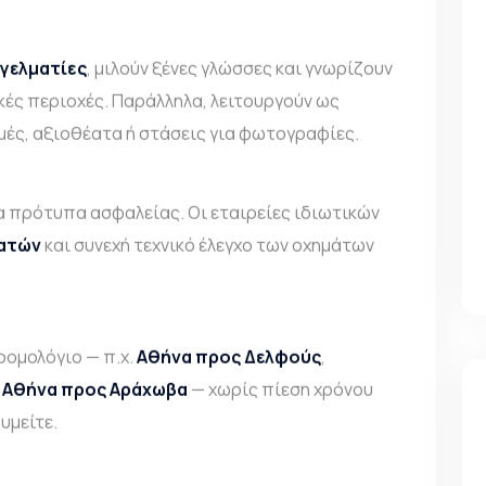
γελματίες
, μιλούν ξένες γλώσσες και γνωρίζουν
κές περιοχές. Παράλληλα, λειτουργούν ως
μές, αξιοθέατα ή στάσεις για φωτογραφίες.
 πρότυπα ασφαλείας. Οι εταιρείες ιδιωτικών
ατών
και συνεχή τεχνικό έλεγχο των οχημάτων
ρομολόγιο — π.χ.
Αθήνα προς Δελφούς
,
ή
Αθήνα προς Αράχωβα
— χωρίς πίεση χρόνου
υμείτε.