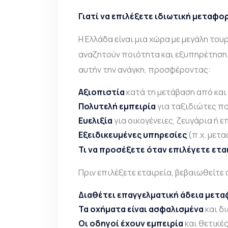
Γιατί να επιλέξετε ιδιωτική μεταφο
Η Ελλάδα είναι μια χώρα με μεγάλη του
αναζητούν ποιότητα και εξυπηρέτηση
αυτήν την ανάγκη, προσφέροντας:
Αξιοπιστία
κατά τη μετάβαση από και 
Πολυτελή εμπειρία
για ταξιδιώτες πο
Ευελιξία
για οικογένειες, ζευγάρια ή 
Εξειδικευμένες υπηρεσίες
(π.χ. μετα
Τι να προσέξετε όταν επιλέγετε ετ
Πριν επιλέξετε εταιρεία, βεβαιωθείτε 
Διαθέτει επαγγελματική άδεια μετ
Τα οχήματα είναι ασφαλισμένα
και δ
Οι οδηγοί έχουν εμπειρία
και θετικές