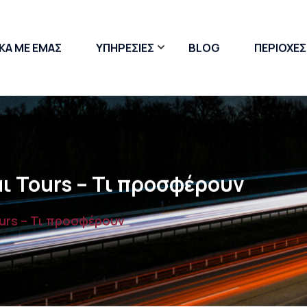
ΚΑ ΜΕ ΕΜΑΣ
ΥΠΗΡΕΣΙΕΣ
BLOG
ΠΕΡΙΟΧΕΣ
Μετακόμιση Γκαρσονιέρας
Μετακόμιση με Ανυψωτικό
Συσκευασία & Πακετάρισμα
αι Tours – Τι προσφέρουν
ours – Τι προσφέρουν