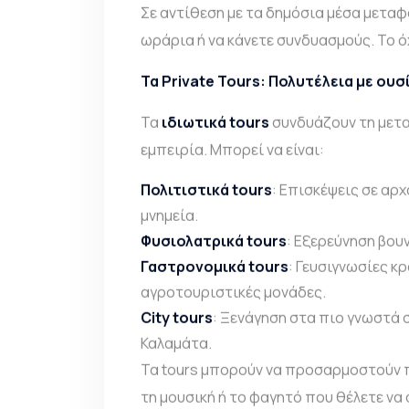
Σε αντίθεση με τα δημόσια μέσα μεταφ
ωράρια ή να κάνετε συνδυασμούς. Το ό
Τα Private Tours: Πολυτέλεια με ουσ
Τα
ιδιωτικά tours
συνδυάζουν τη μετα
εμπειρία. Μπορεί να είναι:
Πολιτιστικά tours
: Επισκέψεις σε αρ
μνημεία.
Φυσιολατρικά tours
: Εξερεύνηση βου
Γαστρονομικά tours
: Γευσιγνωσίες κ
αγροτουριστικές μονάδες.
City tours
: Ξενάγηση στα πιο γνωστά 
Καλαμάτα.
Τα tours μπορούν να προσαρμοστούν π
τη μουσική ή το φαγητό που θέλετε να