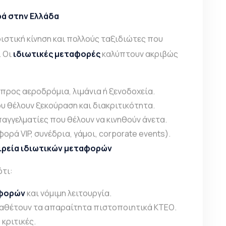
ρά στην Ελλάδα
ριστική κίνηση και πολλούς ταξιδιώτες που
. Οι
ιδιωτικές μεταφορές
καλύπτουν ακριβώς
προς αεροδρόμια, λιμάνια ή ξενοδοχεία.
υ θέλουν ξεκούραση και διακριτικότητα.
επαγγελματίες που θέλουν να κινηθούν άνετα.
φορά VIP, συνέδρια, γάμοι, corporate events).
αιρεία ιδιωτικών μεταφορών
ότι:
αφορών
και νόμιμη λειτουργία.
ιαθέτουν τα απαραίτητα πιστοποιητικά ΚΤΕΟ.
 κριτικές.