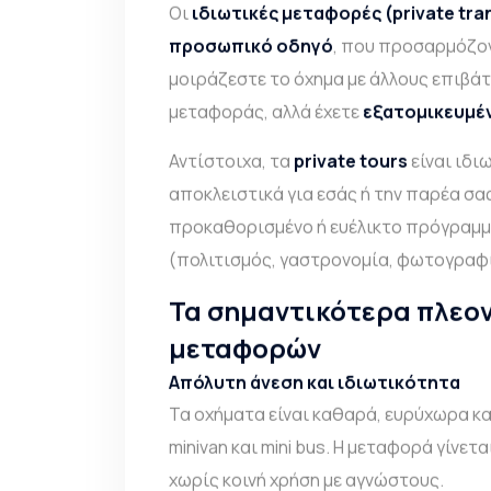
Οι
ιδιωτικές μεταφορές (
private tra
προσωπικό οδηγό
, που προσαρμόζον
μοιράζεστε το όχημα με άλλους επιβάτ
μεταφοράς, αλλά έχετε
εξατομικευμέ
Αντίστοιχα, τα
private tours
είναι ιδι
αποκλειστικά για εσάς ή την παρέα σας
προκαθορισμένο ή ευέλικτο πρόγραμμ
(πολιτισμός, γαστρονομία, φωτογραφία
Τα σημαντικότερα πλεο
μεταφορών
Απόλυτη άνεση και ιδιωτικότητα
Τα οχήματα είναι καθαρά, ευρύχωρα κα
minivan και mini bus. Η μεταφορά γίνε
χωρίς κοινή χρήση με αγνώστους.