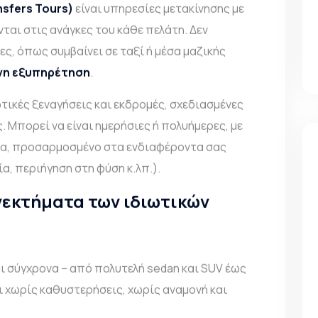
nsfers Tours
)
είναι υπηρεσίες μετακίνησης με
ται στις ανάγκες του κάθε πελάτη. Δεν
ες, όπως συμβαίνει σε ταξί ή μέσα μαζικής
νη εξυπηρέτηση
.
ωτικές ξεναγήσεις και εκδρομές, σχεδιασμένες
. Μπορεί να είναι ημερήσιες ή πολυήμερες, με
α, προσαρμοσμένο στα ενδιαφέροντα σας
, περιήγηση στη φύση κ.λπ.).
νεκτήματα των ιδιωτικών
ι σύγχρονα – από πολυτελή sedan και SUV έως
ται χωρίς καθυστερήσεις, χωρίς αναμονή και