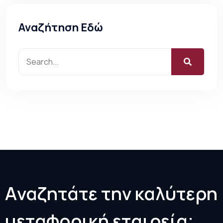
Αναζήτηση Εδώ
Α
ν
α
ζ
η
τ
ά
τ
ε
τ
η
ν
κ
α
λ
ύ
τ
ε
ρ
η
μ
ε
τ
α
φ
ο
ρ
ι
κ
ή
ε
τ
α
ι
ρ
ε
ί
α
;