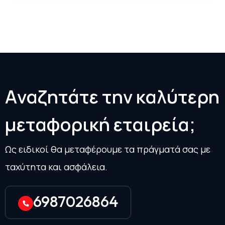
Α
ν
α
ζ
η
τ
ά
τ
ε
τ
η
ν
κ
α
λ
ύ
τ
ε
ρ
η
μ
ε
τ
α
φ
ο
ρ
ι
κ
ή
ε
τ
α
ι
ρ
ε
ί
α
;
Ως ειδικοί θα μεταφέρουμε τα πράγματά σας με
ταχύτητα και ασφάλεια.
6987026864