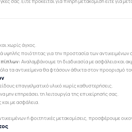
κες σας. Είτε πρόκειται για πλήρη μετακόμιση είτε για μετ
και χωρίς άγχος.
ά υψηλής ποιότητας για την προστασία των αντικειμένων 
επίπλων:
Αναλαμβάνουμε τη διαδικασία με ασφάλεια και ακ
όλα τα αντικείμενα θα φτάσουν άθικτα στον προορισμό το
ων
είδους επαγγελματικό υλικό χωρίς καθυστερήσεις.
α μην επηρεάσει τη λειτουργία της επιχείρησής σας.
και με ασφάλεια.
ντικειμένων ή φοιτητικές μετακομίσεις, προσφέρουμε οικον
τος