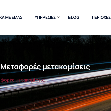
ΚΑ ΜΕ ΕΜΑΣ
ΥΠΗΡΕΣΙΕΣ
BLOG
ΠΕΡΙΟΧΕΣ
Μετακόμιση Γκαρσονιέρας
Μετακόμιση με Ανυψωτικό
Συσκευασία & Πακετάρισμα
 Μεταφορές μετακομίσεις
αφορές μετακομίσεις