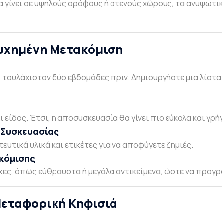
 γίνει σε υψηλούς ορόφους ή στενούς χώρους, τα ανυψωτι
τυχημένη Μετακόμιση
 τουλάχιστον δύο εβδομάδες πριν. Δημιουργήστε μια λίστα 
 είδος. Έτσι, η αποσυσκευασία θα γίνει πιο εύκολα και γρή
 Συσκευασίας
υτικά υλικά και ετικέτες για να αποφύγετε ζημιές.
ακόμισης
γκες, όπως εύθραυστα ή μεγάλα αντικείμενα, ώστε να προγ
Μεταφορική Κηφισιά