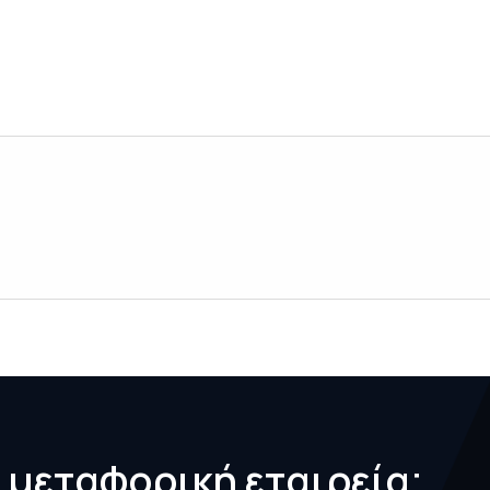
η
μ
ε
τ
α
φ
ο
ρ
ι
κ
ή
ε
τ
α
ι
ρ
ε
ί
α
;