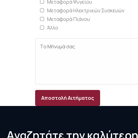
Μεταφορά Ψυγείου
Μεταφορά Ηλεκτρικών Συσκευών
Μεταφορά Πιάνου
Άλλο
Αποστολή Αιτήματος
Α
ν
α
ζ
η
τ
ά
τ
ε
τ
η
ν
κ
α
λ
ύ
τ
ε
ρ