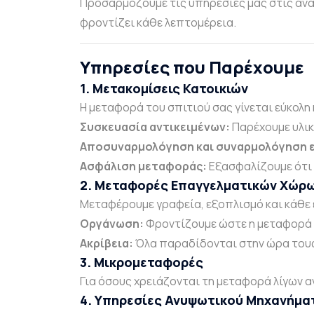
Προσαρμόζουμε τις υπηρεσίες μας στις ανάγ
φροντίζει κάθε λεπτομέρεια.
Υπηρεσίες που Παρέχουμε
1. Μετακομίσεις Κατοικιών
Η μεταφορά του σπιτιού σας γίνεται εύκολη 
Συσκευασία αντικειμένων:
Παρέχουμε υλικ
Αποσυναρμολόγηση και συναρμολόγηση 
Ασφάλιση μεταφοράς:
Εξασφαλίζουμε ότι 
2. Μεταφορές Επαγγελματικών Χώρ
Μεταφέρουμε γραφεία, εξοπλισμό και κάθε 
Οργάνωση:
Φροντίζουμε ώστε η μεταφορά ν
Ακρίβεια:
Όλα παραδίδονται στην ώρα τους 
3. Μικρομεταφορές
Για όσους χρειάζονται τη μεταφορά λίγων α
4. Υπηρεσίες Ανυψωτικού Μηχανήμα