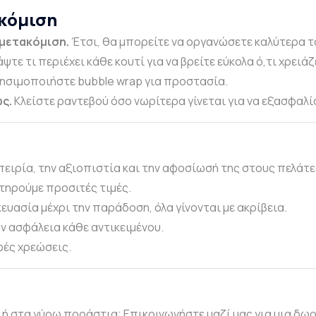
κόμιση
 μετακόμιση.
Έτσι, θα μπορείτε να οργανώσετε καλύτερα τ
ψτε τι περιέχει κάθε κουτί για να βρείτε εύκολα ό,τι χρειάζ
ησιμοποιήστε bubble wrap για προστασία.
ς.
Κλείστε ραντεβού όσο νωρίτερα γίνεται για να εξασφαλ
μπειρία, την αξιοπιστία και την αφοσίωσή της στους πελά
τηρούμε προσιτές τιμές.
ευασία μέχρι την παράδοση, όλα γίνονται με ακρίβεια.
ν ασφάλεια κάθε αντικειμένου.
ές χρεώσεις.
 ή στα γύρω προάστια; Επικοινωνήστε μαζί μας για μια δω