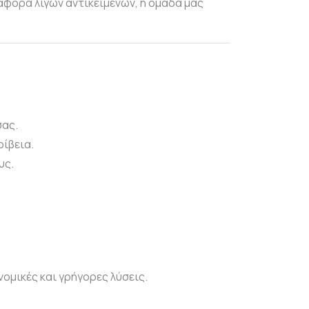
αφορά λίγων αντικειμένων, η ομάδα μας
σας.
ρίβεια.
υς.
ομικές και γρήγορες λύσεις.