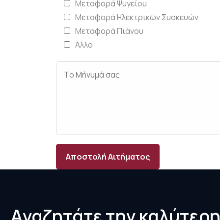
Μεταφορά Ψυγείου
Μεταφορά Ηλεκτρικών Συσκευών
Μεταφορά Πιάνου
Άλλο
Αποστολή Αιτήματος
Α
ν
α
ζ
η
τ
ά
τ
ε
τ
η
ν
κ
α
λ
ύ
τ
ε
ρ