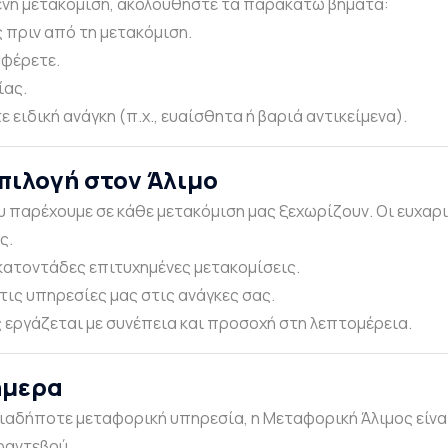
μένη μετακόμιση, ακολουθήστε τα παρακάτω βήματα:
 πριν από τη μετακόμιση.
αφέρετε.
ίας.
ειδική ανάγκη (π.χ., ευαίσθητα ή βαριά αντικείμενα).
πιλογή στον Άλιμο
ου παρέχουμε σε κάθε μετακόμιση μας ξεχωρίζουν. Οι ευχαρι
ς.
κατοντάδες επιτυχημένες μετακομίσεις.
ις υπηρεσίες μας στις ανάγκες σας.
 εργάζεται με συνέπεια και προσοχή στη λεπτομέρεια.
ήμερα
ποιαδήποτε
μεταφορική
υπηρεσία, η Μεταφορική Άλιμος είναι
 ραντεβού.