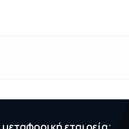
η
μ
ε
τ
α
φ
ο
ρ
ι
κ
ή
ε
τ
α
ι
ρ
ε
ί
α
;